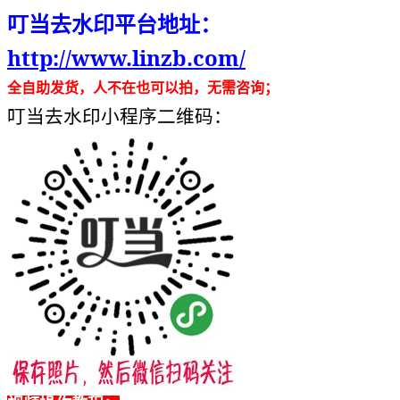
叮当去水印平台地址：
http://www.linzb.com/
全自助发货，人不在也可以拍，无需咨询；
叮当去水印小程序二维码：