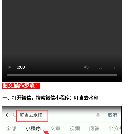
图文操作步骤：
一、打开微信，搜索微信小程序：叮当去水印