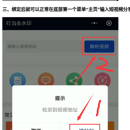
三、绑定后就可以正常在底部第一个菜单“主页”输入短视频分